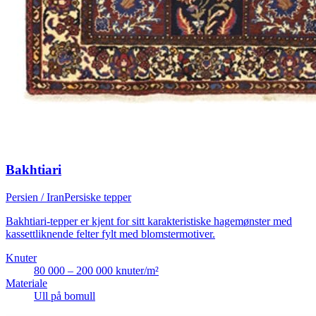
Bakhtiari
Persien / Iran
Persiske tepper
Bakhtiari-tepper er kjent for sitt karakteristiske hagemønster med
kassettliknende felter fylt med blomstermotiver.
Knuter
80 000 – 200 000 knuter/m²
Materiale
Ull på bomull