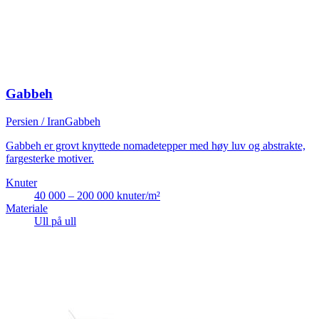
Gabbeh
Persien / Iran
Gabbeh
Gabbeh er grovt knyttede nomadetepper med høy luv og abstrakte,
fargesterke motiver.
Knuter
40 000 – 200 000 knuter/m²
Materiale
Ull på ull