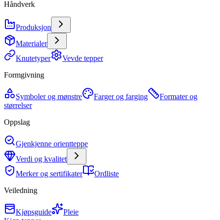
Håndverk
Produksjon
Materialer
Knutetyper
Vevde tepper
Formgivning
Symboler og mønstre
Farger og farging
Formater og
størrelser
Oppslag
Gjenkjenne orientteppe
Verdi og kvalitet
Merker og sertifikater
Ordliste
Veiledning
Kjøpsguide
Pleie