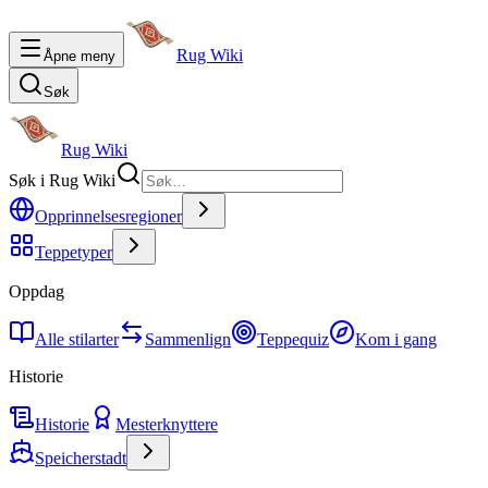
Rug Wiki
Åpne meny
Søk
Rug Wiki
Søk i Rug Wiki
Opprinnelsesregioner
Teppetyper
Oppdag
Alle stilarter
Sammenlign
Teppequiz
Kom i gang
Historie
Historie
Mesterknyttere
Speicherstadt