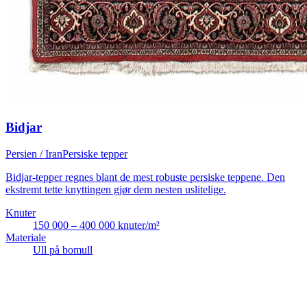
Bidjar
Persien / Iran
Persiske tepper
Bidjar-tepper regnes blant de mest robuste persiske teppene. Den
ekstremt tette knyttingen gjør dem nesten uslitelige.
Knuter
150 000 – 400 000 knuter/m²
Materiale
Ull på bomull