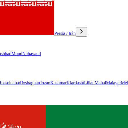
Persia / Irán
shhad
Moud
Nahavand
Hosseinabad
Joshaghan
Jozan
Kashmar
Klardasht
Lilian
Mahal
Malayer
Meh