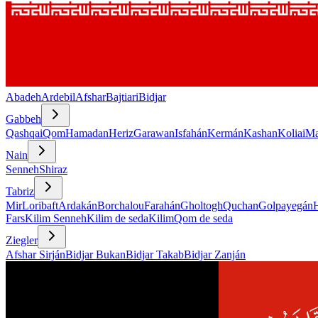
Abadeh
Ardebil
Afshar
Bajtiari
Bidjar
Gabbeh
Qashqai
Qom
Hamadan
Heriz
Garawan
Isfahán
Kermán
Kashan
Koliai
Ma
Nain
Senneh
Shiraz
Tabriz
Mir
Loribaft
Ardakán
Borchalou
Farahán
Gholtogh
Quchan
Golpayegán
Fars
Kilim Senneh
Kilim de seda
Kilim
Qom de seda
Ziegler
Afshar Sirján
Bidjar Bukan
Bidjar Takab
Bidjar Zanján