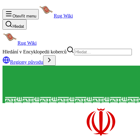
Rug Wiki
Otevřít menu
Hledat
Rug Wiki
Hledání v Encyklopedii koberců
Regiony původu