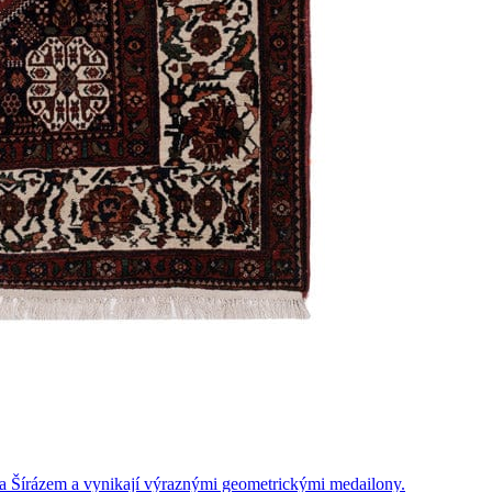
a Šírázem a vynikají výraznými geometrickými medailony.