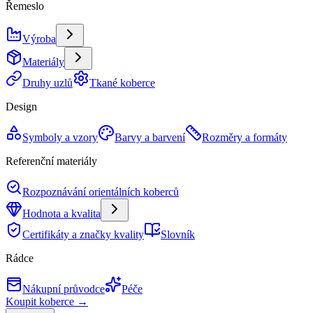
Řemeslo
Výroba
Materiály
Druhy uzlů
Tkané koberce
Design
Symboly a vzory
Barvy a barvení
Rozměry a formáty
Referenční materiály
Rozpoznávání orientálních koberců
Hodnota a kvalita
Certifikáty a značky kvality
Slovník
Rádce
Nákupní průvodce
Péče
Koupit koberce →