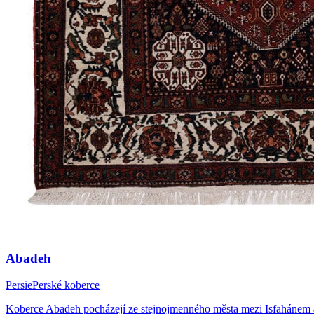
Abadeh
Persie
Perské koberce
Koberce Abadeh pocházejí ze stejnojmenného města mezi Isfahánem 