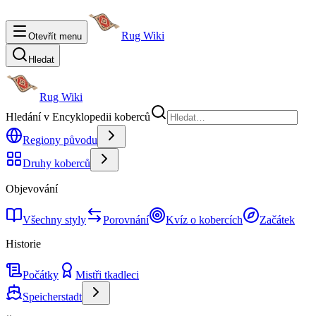
Rug Wiki
Otevřít menu
Hledat
Rug Wiki
Hledání v Encyklopedii koberců
Regiony původu
Druhy koberců
Objevování
Všechny styly
Porovnání
Kvíz o kobercích
Začátek
Historie
Počátky
Mistři tkadleci
Speicherstadt