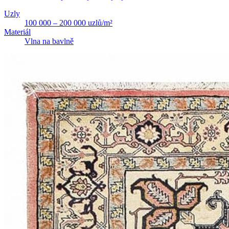
Uzly
100 000 – 200 000 uzlů/m²
Materiál
Vlna na bavlně