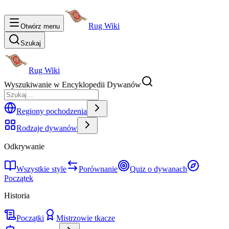
Rug Wiki
Otwórz menu
Szukaj
Rug Wiki
Wyszukiwanie w Encyklopedii Dywanów
Regiony pochodzenia
Rodzaje dywanów
Odkrywanie
Wszystkie style
Porównanie
Quiz o dywanach
Początek
Historia
Początki
Mistrzowie tkacze