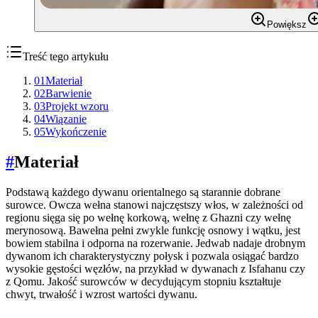
Powiększ
Treść tego artykułu
01
Materiał
02
Barwienie
03
Projekt wzoru
04
Wiązanie
05
Wykończenie
#
Materiał
Podstawą każdego dywanu orientalnego są starannie dobrane
surowce. Owcza wełna stanowi najczęstszy włos, w zależności od
regionu sięga się po wełnę korkową, wełnę z Ghazni czy wełnę
merynosową. Bawełna pełni zwykle funkcję osnowy i wątku, jest
bowiem stabilna i odporna na rozerwanie. Jedwab nadaje drobnym
dywanom ich charakterystyczny połysk i pozwala osiągać bardzo
wysokie gęstości węzłów, na przykład w dywanach z Isfahanu czy
z Qomu. Jakość surowców w decydującym stopniu kształtuje
chwyt, trwałość i wzrost wartości dywanu.