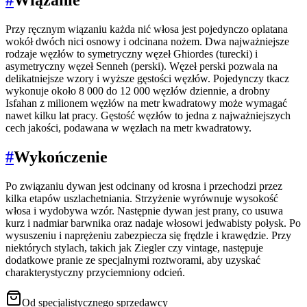
#
Wiązanie
Przy ręcznym wiązaniu każda nić włosa jest pojedynczo oplatana
wokół dwóch nici osnowy i odcinana nożem. Dwa najważniejsze
rodzaje węzłów to symetryczny węzeł Ghiordes (turecki) i
asymetryczny węzeł Senneh (perski). Węzeł perski pozwala na
delikatniejsze wzory i wyższe gęstości węzłów. Pojedynczy tkacz
wykonuje około 8 000 do 12 000 węzłów dziennie, a drobny
Isfahan z milionem węzłów na metr kwadratowy może wymagać
nawet kilku lat pracy. Gęstość węzłów to jedna z najważniejszych
cech jakości, podawana w węzłach na metr kwadratowy.
#
Wykończenie
Po związaniu dywan jest odcinany od krosna i przechodzi przez
kilka etapów uszlachetniania. Strzyżenie wyrównuje wysokość
włosa i wydobywa wzór. Następnie dywan jest prany, co usuwa
kurz i nadmiar barwnika oraz nadaje włosowi jedwabisty połysk. Po
wysuszeniu i naprężeniu zabezpiecza się frędzle i krawędzie. Przy
niektórych stylach, takich jak Ziegler czy vintage, następuje
dodatkowe pranie ze specjalnymi roztworami, aby uzyskać
charakterystyczny przyciemniony odcień.
Od specjalistycznego sprzedawcy