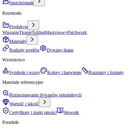
Speicherstadt
Rzemiosło
Produkcja
Wiązanie
Tkanie
Tufting
Maszynowy
Patchwork
Materiały
Rodzaje węzłów
Dywany tkane
Wzornictwo
Symbole i wzory
Kolory i barwienie
Rozmiary i formaty
Materiały referencyjne
Rozpoznawanie dywanów orientalnych
Wartość i jakość
Certyfikaty i znaki jakości
Słownik
Poradnik