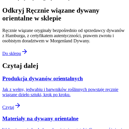
Odkryj Ręcznie wiązane dywany
orientalne w sklepie
Ręcznie wiązane oryginały bezpośrednio od sprzedawcy dywanów
z Hamburga, z certyfikatem autentyczności, prawem zwrotu i
osobistym doradztwem w Morgenland Dywany.
Do sklepu
Czytaj dalej
Produkcja dywanów orientalnych
Jak z wełny, jedwabiu i barwników roślinnych powstaje ręcznie
wiązane dzieło sztuki, krok po kroku.
Czytaj
Materiały na dywany orientalne