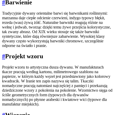
#
Barwienie
Tradycyjnie dywany orientalne barwi się barwnikami roślinnymi:
marzanna daje ciepłe odcienie czerwieni, indygo typowy błękit,
rezeda (wau) żywą żółć. Naturalne barwniki reagują różnie na
wełnę i jedwab, tworząc dzięki temu żywe przejścia kolorystyczne,
tak zwany abrasz. Od XIX wieku stosuje się także barwniki
syntetyczne, które dają równiejsze zabarwienie. Wysokiej klasy
dywany często wykorzystują barwniki chromowe, szczególnie
odporne na światło i pranie.
#
Projekt wzoru
Projekt wzoru to artystyczna dusza dywanu. W manufakturach
tkacze pracują według kartonu, milimetrowego szablonu na
papierze, w którym każdy węzeł jest przedstawiony jako kolorowy
kwadracik. W Iranie ten zapis nazywa się talim. Tkaczki
nomadyczne pracują natomiast najczęściej z pamięci i przekazują
dziedziczone wzory z pokolenia na pokolenie. Wzornictwo sięga od
ściśle geometrycznych form (typowych dla dywanów
nomadycznych) po płynne arabeski i kwiatowe wici (typowe dla
manufaktur miejskich).