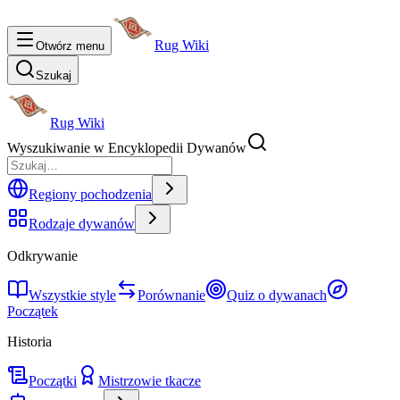
Rug Wiki
Otwórz menu
Szukaj
Rug Wiki
Wyszukiwanie w Encyklopedii Dywanów
Regiony pochodzenia
Rodzaje dywanów
Odkrywanie
Wszystkie style
Porównanie
Quiz o dywanach
Początek
Historia
Początki
Mistrzowie tkacze