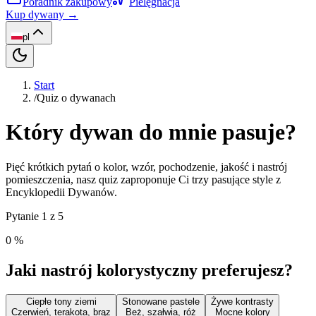
Poradnik zakupowy
Pielęgnacja
Kup dywany →
pl
Start
/
Quiz o dywanach
Który dywan do mnie pasuje?
Pięć krótkich pytań o kolor, wzór, pochodzenie, jakość i nastrój
pomieszczenia, nasz quiz zaproponuje Ci trzy pasujące style z
Encyklopedii Dywanów.
Pytanie 1 z 5
0
%
Jaki nastrój kolorystyczny preferujesz?
Ciepłe tony ziemi
Stonowane pastele
Żywe kontrasty
Czerwień, terakota, brąz
Beż, szałwia, róż
Mocne kolory