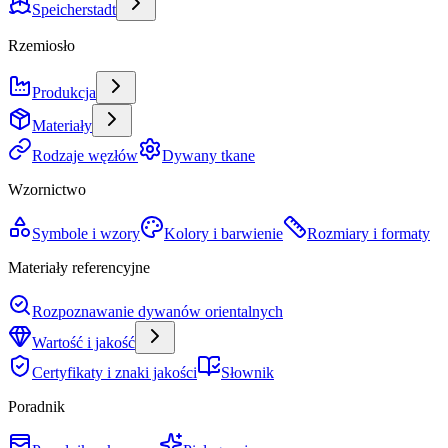
Speicherstadt
Rzemiosło
Produkcja
Materiały
Rodzaje węzłów
Dywany tkane
Wzornictwo
Symbole i wzory
Kolory i barwienie
Rozmiary i formaty
Materiały referencyjne
Rozpoznawanie dywanów orientalnych
Wartość i jakość
Certyfikaty i znaki jakości
Słownik
Poradnik