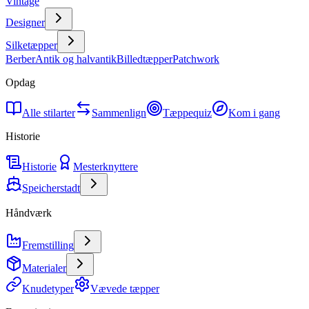
Vintage
Designer
Silketæpper
Berber
Antik og halvantik
Billedtæpper
Patchwork
Opdag
Alle stilarter
Sammenlign
Tæppequiz
Kom i gang
Historie
Historie
Mesterknyttere
Speicherstadt
Håndværk
Fremstilling
Materialer
Knudetyper
Vævede tæpper