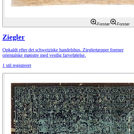
Forstør
Forstør
Ziegler
Opkaldt efter det schweiziske handelshus. Zieglertæpper forener
orientalske mønstre med vestlig farvefølelse.
1
stil registreret