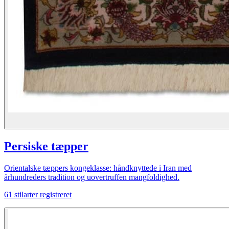
Persiske tæpper
Orientalske tæppers kongeklasse: håndknyttede i Iran med
århundreders tradition og uovertruffen mangfoldighed.
61
stilarter registreret