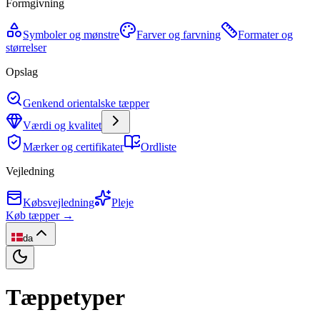
Formgivning
Symboler og mønstre
Farver og farvning
Formater og
størrelser
Opslag
Genkend orientalske tæpper
Værdi og kvalitet
Mærker og certifikater
Ordliste
Vejledning
Købsvejledning
Pleje
Køb tæpper →
da
Tæppetyper