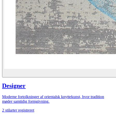
Designer
Moderne fortolkninger af orientalsk knyttekunst, hvor tradition
møder samtidig formgivning.
2
stilarter registreret