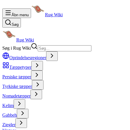
Rug Wiki
Åbn menu
Søg
Rug Wiki
Søg i Rug Wiki
Oprindelsesregioner
Tæppetyper
Persiske tæpper
Tyrkiske tæpper
Nomadetæpper
Kelim
Gabbeh
Ziegler