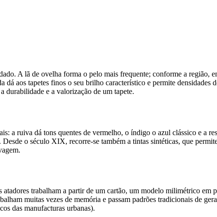
idado. A lã de ovelha forma o pelo mais frequente; conforme a região, e
seda dá aos tapetes finos o seu brilho característico e permite densidad
a durabilidade e a valorização de um tapete.
tais: a ruiva dá tons quentes de vermelho, o índigo o azul clássico e a
h. Desde o século XIX, recorre-se também a tintas sintéticas, que perm
avagem.
os atadores trabalham a partir de um cartão, um modelo milimétrico em
rabalham muitas vezes de memória e passam padrões tradicionais de ger
picos das manufacturas urbanas).