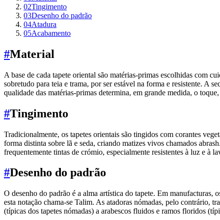
02
Tingimento
03
Desenho do padrão
04
Atadura
05
Acabamento
#
Material
A base de cada tapete oriental são matérias-primas escolhidas com cu
sobretudo para teia e trama, por ser estável na forma e resistente. A 
qualidade das matérias-primas determina, em grande medida, o toque, 
#
Tingimento
Tradicionalmente, os tapetes orientais são tingidos com corantes vege
forma distinta sobre lã e seda, criando matizes vivos chamados abras
frequentemente tintas de crómio, especialmente resistentes à luz e à l
#
Desenho do padrão
O desenho do padrão é a alma artística do tapete. Em manufacturas, 
esta notação chama-se Talim. As atadoras nómadas, pelo contrário, t
(típicas dos tapetes nómadas) a arabescos fluidos e ramos floridos (tí