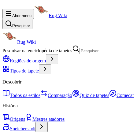
Rug Wiki
Abrir menu
Pesquisar
Rug Wiki
Pesquisar na enciclopédia de tapetes
Regiões de origem
Tipos de tapete
Descobrir
Todos os estilos
Comparação
Quiz de tapetes
Começar
História
Origens
Mestres atadores
Speicherstadt