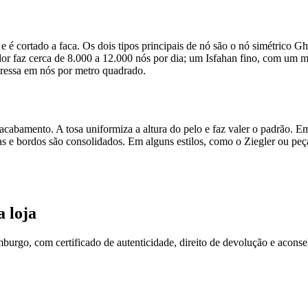
 e é cortado a faca. Os dois tipos principais de nó são o nó simétrico G
or faz cerca de 8.000 a 12.000 nós por dia; um Isfahan fino, com um mi
pressa em nós por metro quadrado.
 acabamento. A tosa uniformiza a altura do pelo e faz valer o padrão. Em
as e bordos são consolidados. Em alguns estilos, como o Ziegler ou pe
a loja
burgo, com certificado de autenticidade, direito de devolução e acon