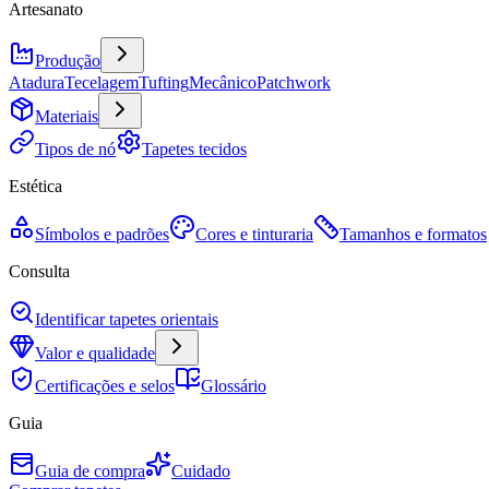
Artesanato
Produção
Atadura
Tecelagem
Tufting
Mecânico
Patchwork
Materiais
Tipos de nó
Tapetes tecidos
Estética
Símbolos e padrões
Cores e tinturaria
Tamanhos e formatos
Consulta
Identificar tapetes orientais
Valor e qualidade
Certificações e selos
Glossário
Guia
Guia de compra
Cuidado