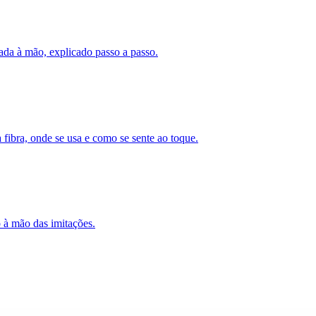
ada à mão, explicado passo a passo.
a fibra, onde se usa e como se sente ao toque.
o à mão das imitações.